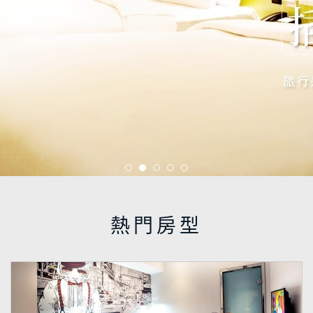
店
介
紹
設
施
介
紹
尋
找
秝
芯
熱門房型
線
上
訂
房