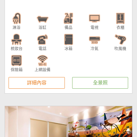
淋浴
浴缸
備品
電視
衣櫃
梳妝台
電話
冰箱
冷氣
吹風機
保險箱
上網設備
詳細內容
全景照