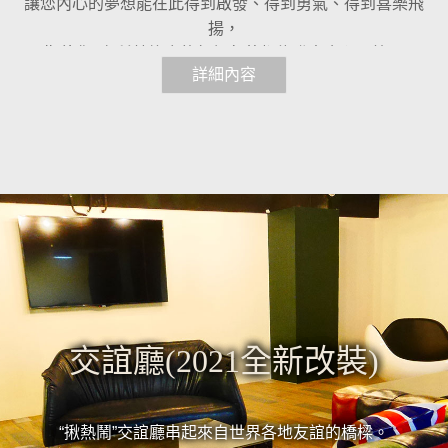
讓您內心的夢想能在此得到啟發、得到勇氣、得到喜樂飛
揚，
期待您, 在秝芯旅店的每個角落都能發出會心一笑。
詳細內容
交誼廳(2021全新改裝)
“揪熱鬧”交誼廳串起來自世界各地友誼的橋樑。