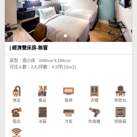
| 經濟雙床房-無窗
床型：兩小床 W90cm*L186cm
可住人數：2人/坪數：4.5坪(15m2)
淋浴
備品
電視
衣櫃
梳妝台
電話
冰箱
冷氣
吹風機
保險箱