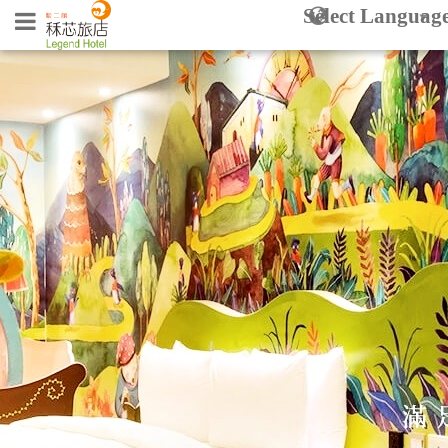
Select Languag
秝
芯
旅
回
首
店
頁
駁
二
熱
館
門
房
型
最
新
消
息
飯