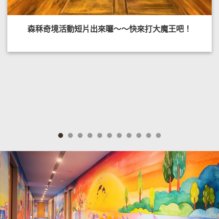
森秝奇境活動短片出來囉～～快來打大魔王吧！