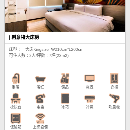
| 創意特大床房
床型：一大床Kingsize W210cm*L200cm
可住人數：2人/坪數：7坪(22m2)
淋浴
浴缸
備品
電視
衣櫃
梳妝台
電話
冰箱
冷氣
吹風機
保險箱
上網設備